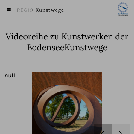
menu
close
Videoreihe zu Kunstwerken der
KUNST
BodenseeKunstwege
KÜNSTLER
VIDEOS
null
n
BEITRÄGE
ÜBER UNS