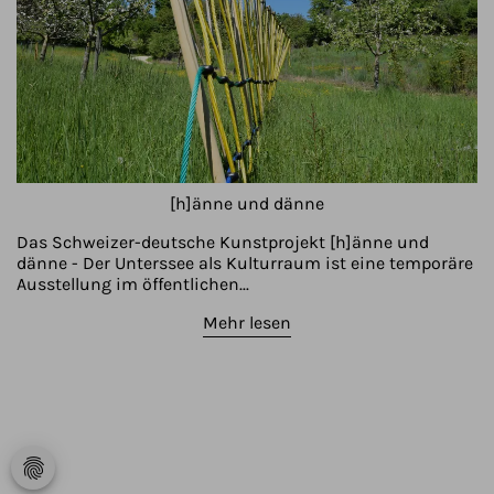
[h]änne und dänne
Das Schweizer-deutsche Kunstprojekt [h]änne und
dänne - Der Unterssee als Kulturraum ist eine temporäre
Ausstellung im öffentlichen...
Mehr lesen
fingerprint