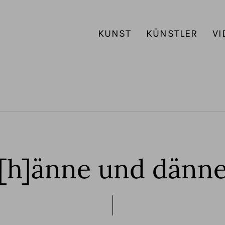
KUNST
KÜNSTLER
VI
[h]änne und dänn