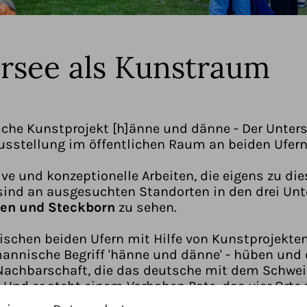
rsee als Kunstraum
che Kunstprojekt [h]änne und dänne - Der Unter
Ausstellung im öffentlichen Raum an beiden Ufern
tive und konzeptionelle Arbeiten, die eigens zu d
sind an ausgesuchten Standorten in den drei U
fen und Steckborn
zu sehen.
schen beiden Ufern mit Hilfe von Kunstprojekten
mannische Begriff 'hänne und dänne' - hüben und 
 Nachbarschaft, die das deutsche mit dem Schwei
 Und er steht einem Vorhaben Pate, das vier Orte 
 Gaienhofen, Hemmenhofen und Steckborn. Das Proj