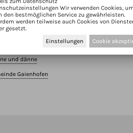
eis zum Datenschutz
erwandtschaft erinnern, sie vernetzen und ihr dur
nschutzeinstellungen Wir verwenden Cookies, u
n den bestmöglichen Service zu gewährleisten.
rdem werden teilweise auch Cookies von Dienste
inden sich entlang öffentlicher Wege und sind jede
er gesetzt.
 September 2026
Einstellungen
Cookie akzepti
nne und dänne
meinde Gaienhofen