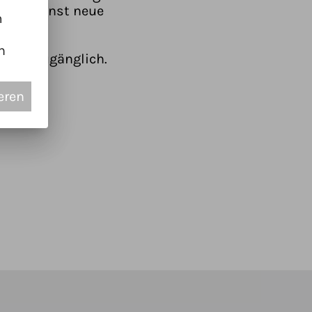
ch die Kunst neue
m
n
rzeit zugänglich.
eren