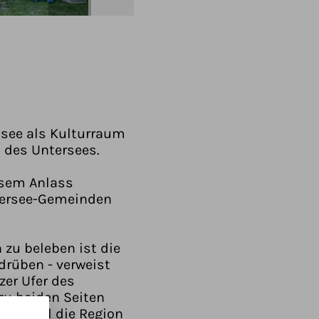
ssee als Kulturraum
 des Untersees.
iesem Anlass
ntersee-Gemeinden
 zu beleben ist die
drüben - verweist
zer Ufer des
zu beiden Seiten
ekt soll die Region