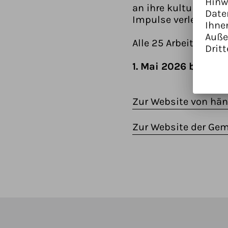
Hinw
an ihre kulturelle V
Date
Impulse verleihen.
Ihne
Auße
Alle 25 Arbeiten bef
Dritt
1. Mai 2026 bis 27.
Zur Website von hä
Zur Website der Ge