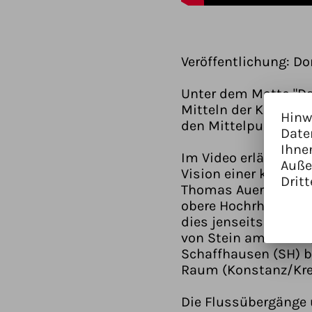
Veröffentlichung: Do
Unter dem Motto "Da
Mitteln der Kunst d
Hinw
den Mittelpunkt stel
Date
Ihne
Im Video erläutert 
Auße
Vision einer künfti
Dritt
Thomas Auer, Bürger
obere Hochrhein wir
dies jenseits von Lä
von Stein am Rhein 
Schaffhausen (SH) b
Raum (Konstanz/Kreu
Die Flussübergänge 