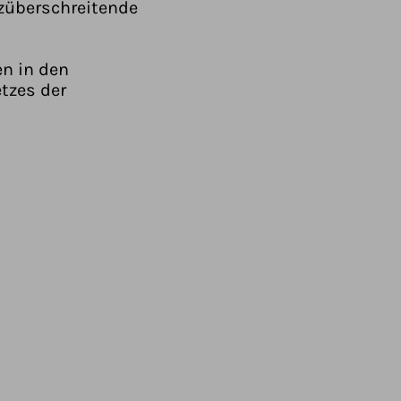
züberschreitende
en in den
tzes der