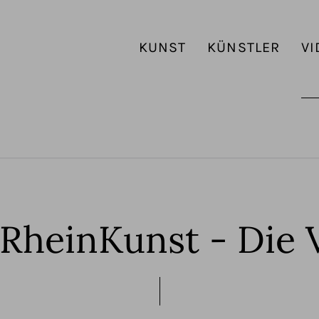
KUNST
KÜNSTLER
VI
RheinKunst - Die V