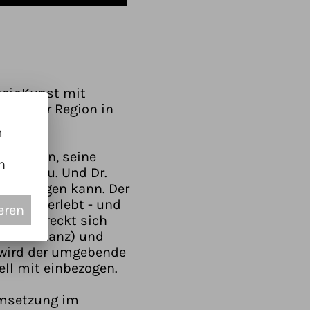
heinKunst mit
ment der Region in
m
ffhausen, seine
n
 Rheinau. Und Dr.
s gelingen kann. Der
rraum erlebt - und
eren
et erstreckt sich
is Konstanz) und
s wird der umgebende
ll mit einbezogen.
Umsetzung im