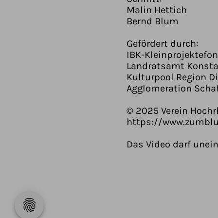
Malin Hettich
Bernd Blum
Gefördert durch:
IBK-Kleinprojektefo
Landratsamt Konst
Kulturpool Region D
Agglomeration Scha
© 2025 Verein Hochr
https://www.zumblum
Das Video darf unein
fingerprint