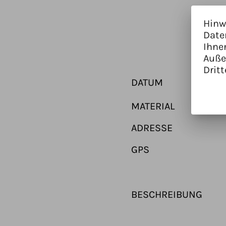
Hinw
Date
Ihne
Auße
Dritt
DATUM
MATERIAL
ADRESSE
GPS
BESCHREIBUNG