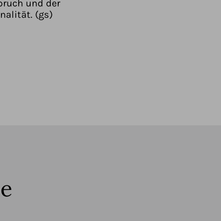
pruch und der
alität. (gs)
he