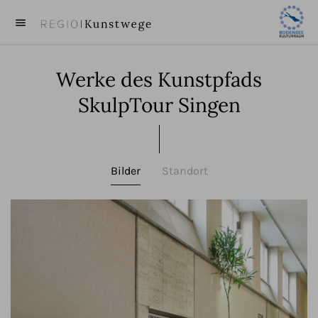
menu
close
Werke des Kunstpfads
KUNST
SkulpTour Singen
KÜNSTLER
VIDEOS
Bilder
Standort
BEITRÄGE
ÜBER UNS