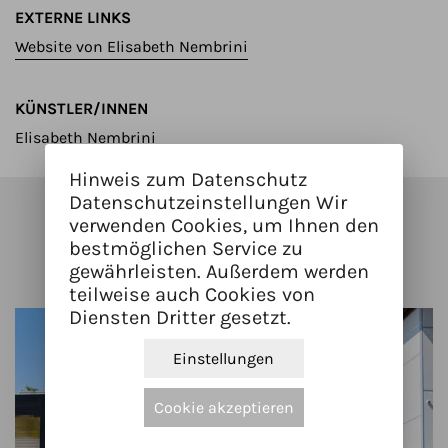
EXTERNE LINKS
Website von Elisabeth Nembrini
KÜNSTLER/INNEN
Elisabeth Nembrini
Hinweis zum Datenschutz
Datenschutzeinstellungen Wir
Kunstwerke in der Nähe
verwenden Cookies, um Ihnen den
bestmöglichen Service zu
gewährleisten. Außerdem werden
teilweise auch Cookies von
Diensten Dritter gesetzt.
Einstellungen
Cookie akzeptieren