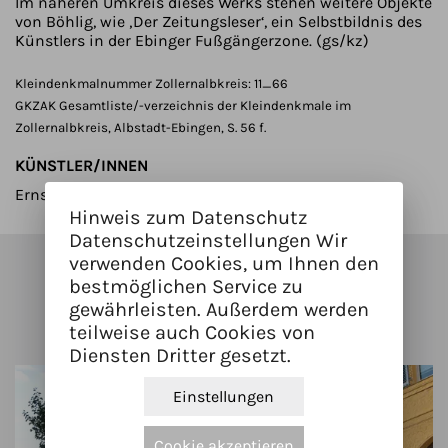
Im näheren Umkreis dieses Werks stehen weitere Objekte
von Böhlig, wie ‚Der Zeitungsleser‘, ein Selbstbildnis des
Künstlers in der Ebinger Fußgängerzone. (gs/kz)
Kleindenkmalnummer Zollernalbkreis: 11_66
GKZAK Gesamtliste/-verzeichnis der Kleindenkmale im
Zollernalbkreis, Albstadt-Ebingen, S. 56 f.
KÜNSTLER/INNEN
Ernst-Reinhart Böhlig
Hinweis zum Datenschutz
Datenschutzeinstellungen Wir
verwenden Cookies, um Ihnen den
Kunstwerke in der Nähe
bestmöglichen Service zu
gewährleisten. Außerdem werden
teilweise auch Cookies von
Diensten Dritter gesetzt.
Einstellungen
Cookie akzeptieren