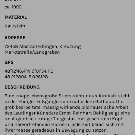
ca. 1990
MATERIAL
Kalkstein
ADRESSE
72458 Albstadt-Ebingen, Kreuzung
Marktstraße/Landgraben
GPS
48°12'46.4"N 9°01'34.1"E
48.212894, 9.026128
BESCHREIBUNG
Eine knapp lebensgroße Stierskulptur aus Jurakalk steht
in der Ebinger Fußgängerzone nahe dem Rathaus. Die
grob bearbeitete, massig wirkende bildhauerische Arbeit
des Lautlinger Künstlers Ernst-Reinhart Böhlig zeigt eine
im Augenblick ruhige Tiergestalt mit gesenktem Kopf
und hervortretenden Hörnern, jederzeit bereit sich mit
ihrer Masse geradeaus in Bewegung zu setzen.