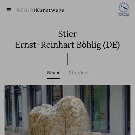
menu
close
Stier
KUNST
Ernst-Reinhart Böhlig (DE)
KÜNSTLER
VIDEOS
Bilder
Standort
BEITRÄGE
ÜBER UNS