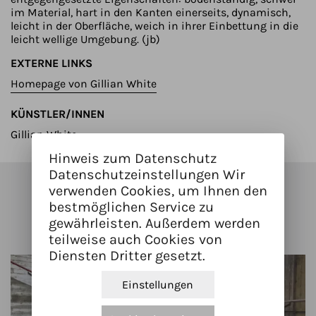
im Material, hart in den Kanten einerseits, dynamisch,
leicht in der Oberfläche, weich in ihrer Einbettung in die
leicht wellige Umgebung. (jb)
EXTERNE LINKS
Homepage von Gillian White
KÜNSTLER/INNEN
Gillian White
Hinweis zum Datenschutz
Datenschutzeinstellungen Wir
verwenden Cookies, um Ihnen den
Kunstwerke in der Nähe
bestmöglichen Service zu
gewährleisten. Außerdem werden
teilweise auch Cookies von
Diensten Dritter gesetzt.
Einstellungen