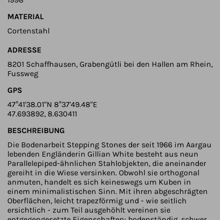
MATERIAL
Cortenstahl
ADRESSE
8201 Schaffhausen, Grabengütli bei den Hallen am Rhein,
Fussweg
GPS
47°41'38.01"N 8°37'49.48"E
47.693892, 8.630411
BESCHREIBUNG
Die Bodenarbeit Stepping Stones der seit 1966 im Aargau
lebenden Engländerin Gillian White besteht aus neun
Parallelepiped-ähnlichen Stahlobjekten, die aneinander
gereiht in die Wiese versinken. Obwohl sie orthogonal
anmuten, handelt es sich keineswegs um Kuben in
einem minimalistischen Sinn. Mit ihren abgeschrägten
Oberflächen, leicht trapezförmig und - wie seitlich
ersichtlich - zum Teil ausgehöhlt vereinen sie
entgegengesetzte Eigenschaften: bodenständig, schwer