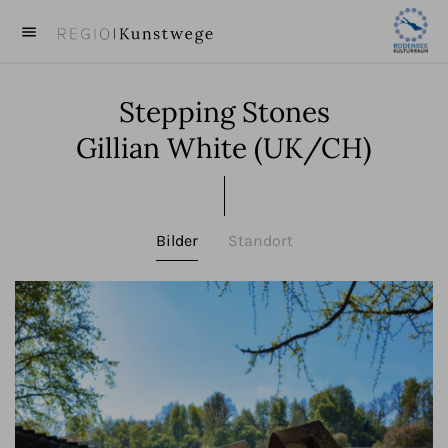
menu
close
Stepping Stones
KUNST
Gillian White (UK/CH)
KÜNSTLER
VIDEOS
Bilder
Standort
BEITRÄGE
ÜBER UNS