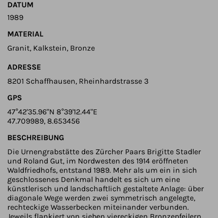
DATUM
1989
MATERIAL
Granit, Kalkstein, Bronze
ADRESSE
8201 Schaffhausen, Rheinhardstrasse 3
GPS
47°42'35.96"N 8°39'12.44"E
47.709989, 8.653456
BESCHREIBUNG
Die Urnengrabstätte des Zürcher Paars Brigitte Stadler
und Roland Gut, im Nordwesten des 1914 eröffneten
Waldfriedhofs, entstand 1989. Mehr als um ein in sich
geschlossenes Denkmal handelt es sich um eine
künstlerisch und landschaftlich gestaltete Anlage: über
diagonale Wege werden zwei symmetrisch angelegte,
rechteckige Wasserbecken miteinander verbunden.
Jeweils flankiert von sieben viereckigen Bronzepfeilern,