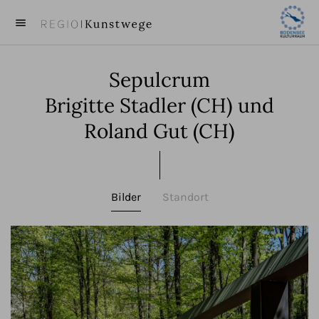
menu
close
Sepulcrum
KUNST
Brigitte Stadler (CH) und
KÜNSTLER
Roland Gut (CH)
VIDEOS
BEITRÄGE
Bilder
Standort
ÜBER UNS