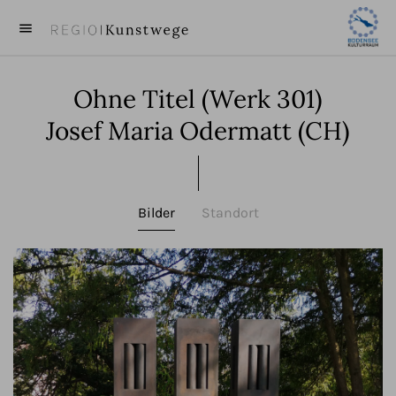
menu
close
Ohne Titel (Werk 301)
KUNST
Josef Maria Odermatt (CH)
KÜNSTLER
VIDEOS
Bilder
Standort
BEITRÄGE
ÜBER UNS