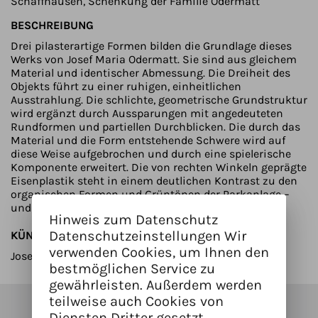
Schaffhausen, Schenkung der Familie Odermatt
BESCHREIBUNG
Drei pilasterartige Formen bilden die Grundlage dieses
Werks von Josef Maria Odermatt. Sie sind aus gleichem
Material und identischer Abmessung. Die Dreiheit des
Objekts führt zu einer ruhigen, einheitlichen
Ausstrahlung. Die schlichte, geometrische Grundstruktur
wird ergänzt durch Aussparungen mit angedeuteten
Rundformen und partiellen Durchblicken. Die durch das
Material und die Form entstehende Schwere wird auf
diese Weise aufgebrochen und durch eine spielerische
Komponente erweitert. Die von rechten Winkeln geprägte
Eisenplastik steht in einem deutlichen Kontrast zu den
organischen Formen und Grüntönen der Parkanlage –
und fügt sich dennoch harmonisch ein. (jd)
Hinweis zum Datenschutz
Datenschutzeinstellungen Wir
KÜNSTLER/INNEN
verwenden Cookies, um Ihnen den
Josef Maria Odermatt
bestmöglichen Service zu
gewährleisten. Außerdem werden
teilweise auch Cookies von
Diensten Dritter gesetzt.