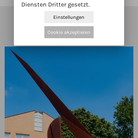
Diensten Dritter gesetzt.
Einstellungen
Kunstwerke in der Nähe
Cookie akzeptieren