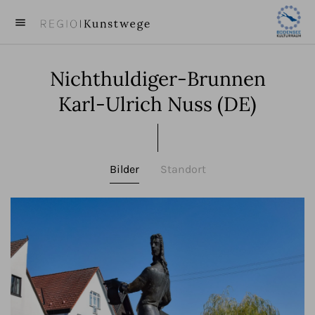
menu
close
Nichthuldiger-Brunnen
KUNST
Karl-Ulrich Nuss (DE)
KÜNSTLER
VIDEOS
Bilder
Standort
BEITRÄGE
ÜBER UNS