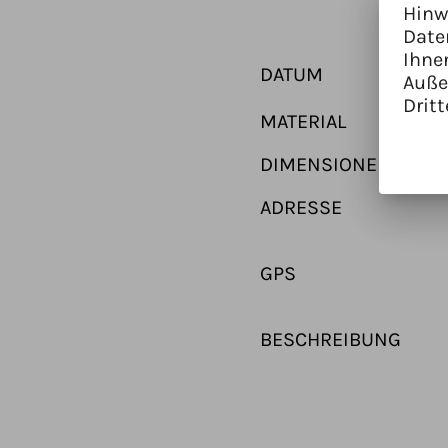
Hinw
Date
Ihne
DATUM
Auße
Dritt
MATERIAL
DIMENSIONEN
ADRESSE
GPS
BESCHREIBUNG