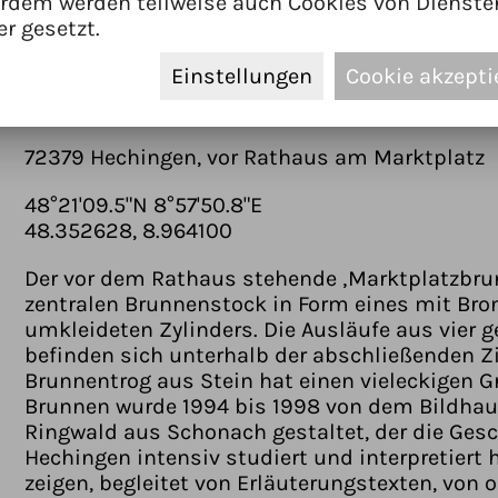
rdem werden teilweise auch Cookies von Dienste
1994-1998
er gesetzt.
Bronze
Einstellungen
Cookie akzepti
Brunnenstock: 520 cm
72379 Hechingen, vor Rathaus am Marktplatz
48°21'09.5"N 8°57'50.8"E
48.352628, 8.964100
Der vor dem Rathaus stehende ‚Marktplatzbrun
zentralen Brunnenstock in Form eines mit Bron
umkleideten Zylinders. Die Ausläufe aus vier 
befinden sich unterhalb der abschließenden Z
Brunnentrog aus Stein hat einen vieleckigen G
Brunnen wurde 1994 bis 1998 von dem Bildhaue
Ringwald aus Schonach gestaltet, der die Gesc
Hechingen intensiv studiert und interpretiert h
zeigen, begleitet von Erläuterungstexten, von