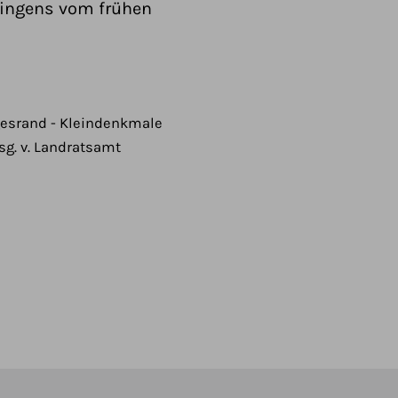
hingens vom frühen
gesrand - Kleindenkmale
rsg. v. Landratsamt