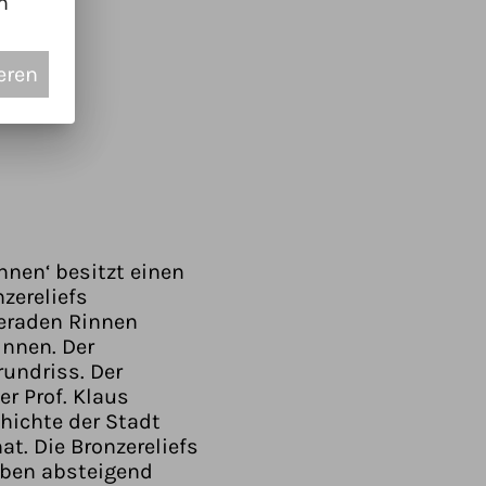
n
eren
nen‘ besitzt einen
zereliefs
geraden Rinnen
innen. Der
rundriss. Der
r Prof. Klaus
hichte der Stadt
at. Die Bronzereliefs
 oben absteigend