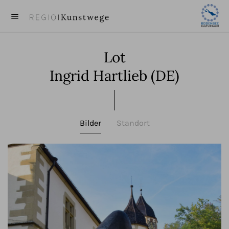
menu
close
Lot
KUNST
Ingrid Hartlieb (DE)
KÜNSTLER
VIDEOS
Bilder
Standort
BEITRÄGE
ÜBER UNS