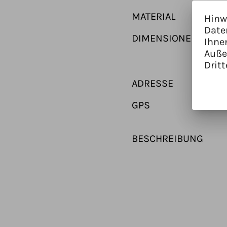
MATERIAL
Hinw
Date
DIMENSIONEN
Ihne
Auße
Dritt
ADRESSE
GPS
BESCHREIBUNG