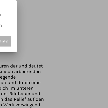
m
n
eren
guren dar und deutet
ssisch arbeitenden
liegende
tab und durch eine
 sich im unteren
 der Bildhauer und
n das Relief auf den
sem Werk vorwiegend