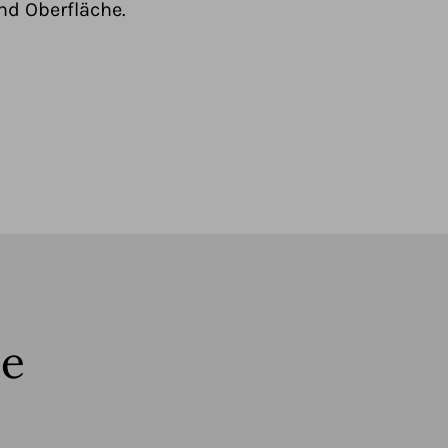
d Oberfläche.
he