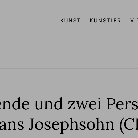
KUNST
KÜNSTLER
VI
ende und zwei Per
ans Josephsohn (C