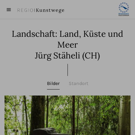
menu
close
Landschaft: Land, Küste und
KUNST
Meer
KÜNSTLER
Jürg Stäheli (CH)
VIDEOS
BEITRÄGE
Bilder
Standort
ÜBER UNS