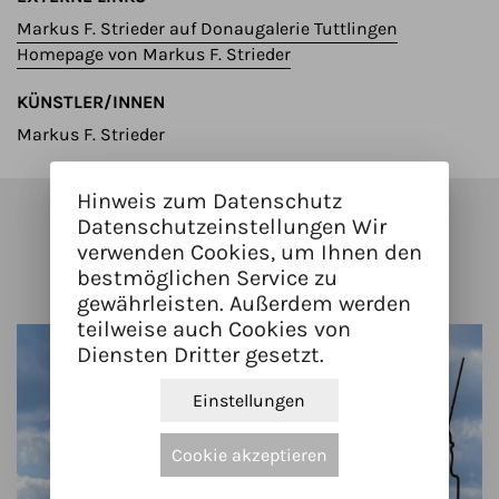
Markus F. Strieder auf Donaugalerie Tuttlingen
Homepage von Markus F. Strieder
KÜNSTLER/INNEN
Markus F. Strieder
Hinweis zum Datenschutz
Kunstwerke in der Nähe
Datenschutzeinstellungen Wir
verwenden Cookies, um Ihnen den
bestmöglichen Service zu
gewährleisten. Außerdem werden
teilweise auch Cookies von
Diensten Dritter gesetzt.
Einstellungen
Cookie akzeptieren