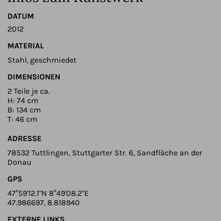
DATUM
2012
MATERIAL
Stahl, geschmiedet
DIMENSIONEN
2 Teile je ca.
H: 74 cm
B: 134 cm
T: 46 cm
ADRESSE
78532 Tuttlingen, Stuttgarter Str. 6, Sandfläche an der
Donau
GPS
47°59'12.1"N 8°49'08.2"E
47.986697, 8.818940
EXTERNE LINKS