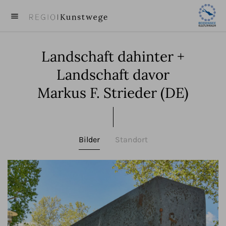
menu
close
Landschaft dahinter +
KUNST
Landschaft davor
KÜNSTLER
Markus F. Strieder (DE)
VIDEOS
BEITRÄGE
Bilder
Standort
ÜBER UNS