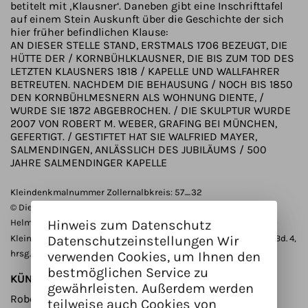
betitelt mit ‚Klausner‘. Daneben gibt eine Inschrifttafel
auf einem Stein Auskunft über die Geschichte der sich
hier früher befindlichen Klause:
AN DIESER STELLE STAND, ERSTMALS 1706 BEZEUGT, DIE
HÜTTE DER / KORNBÜHLKLAUSNER, DIE BIS ZUM TOD DES
LETZTEN KLAUSNERS 1818 / KAPELLE UND WALLFAHRER
BETREUTEN. NACHDEM DIE BEHAUSUNG / NOCH BIS 1850
DEN KORNBÜHLMESNERN ALS WOHNUNG DIENTE, /
WURDE SIE 1872 ABGEBROCHEN. / DIE SKULPTUR WURDE
2007 VON ROBERT M. WEBER, GRAFING BEI MÜNCHEN,
GEFERTIGT. / GESTIFTET HAT SIE WALFRIED MAYER,
SALMENDINGEN, ANLÄSSLICH DES JUBILÄUMS / 500
JAHRE SALMENDINGER KAPELLE
Kleindenkmalnummer Zollernalbkreis: 57_32
© Dieser Text ist der Publikation entnommen:
Hinweis zum Datenschutz
Helmut Lorenz/Andreas Zekorn (Hrsg.): Schätze am Wegesrand -
Kleindenkmale im Zollernalbkreis (= Zollernalb-Profile Reihe B, Bd. 4,
Datenschutzeinstellungen Wir
hrsg. v. Landratsamt Zollernalbkreis), Ostfildern 2019, S. 93 f.
verwenden Cookies, um Ihnen den
bestmöglichen Service zu
KÜNSTLER/INNEN
gewährleisten. Außerdem werden
Robert M. Weber
teilweise auch Cookies von