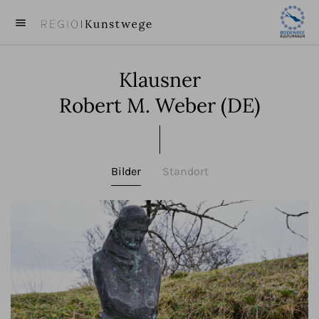
menu
close
Klausner
KUNST
Robert M. Weber (DE)
KÜNSTLER
VIDEOS
Bilder
Standort
BEITRÄGE
ÜBER UNS