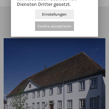
Diensten Dritter gesetzt.
Einstellungen
Kunstwerke in der Nähe
Cookie akzeptieren