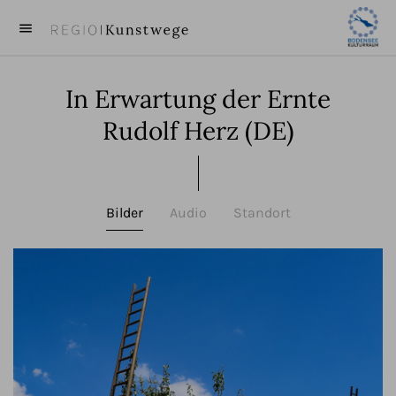
menu
close
In Erwartung der Ernte
KUNST
Rudolf Herz (DE)
KÜNSTLER
VIDEOS
Bilder
Audio
Standort
BEITRÄGE
ÜBER UNS