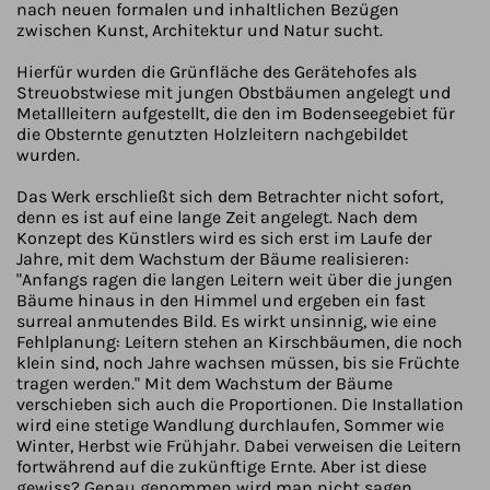
nach neuen formalen und inhaltlichen Bezügen
zwischen Kunst, Architektur und Natur sucht.
Hierfür wurden die Grünfläche des Gerätehofes als
Streuobstwiese mit jungen Obstbäumen angelegt und
Metallleitern aufgestellt, die den im Bodenseegebiet für
die Obsternte genutzten Holzleitern nachgebildet
wurden.
Das Werk erschließt sich dem Betrachter nicht sofort,
denn es ist auf eine lange Zeit angelegt. Nach dem
Konzept des Künstlers wird es sich erst im Laufe der
Jahre, mit dem Wachstum der Bäume realisieren:
"Anfangs ragen die langen Leitern weit über die jungen
Bäume hinaus in den Himmel und ergeben ein fast
surreal anmutendes Bild. Es wirkt unsinnig, wie eine
Fehlplanung: Leitern stehen an Kirschbäumen, die noch
klein sind, noch Jahre wachsen müssen, bis sie Früchte
tragen werden." Mit dem Wachstum der Bäume
verschieben sich auch die Proportionen. Die Installation
wird eine stetige Wandlung durchlaufen, Sommer wie
Winter, Herbst wie Frühjahr. Dabei verweisen die Leitern
fortwährend auf die zukünftige Ernte. Aber ist diese
gewiss? Genau genommen wird man nicht sagen