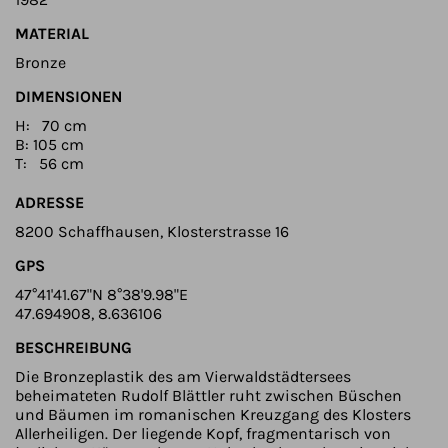
MATERIAL
Bronze
DIMENSIONEN
H: 70 cm
B: 105 cm
T: 56 cm
ADRESSE
8200 Schaffhausen, Klosterstrasse 16
GPS
47°41'41.67"N 8°38'9.98"E
47.694908, 8.636106
BESCHREIBUNG
Die Bronzeplastik des am Vierwaldstädtersees
beheimateten Rudolf Blättler ruht zwischen Büschen
und Bäumen im romanischen Kreuzgang des Klosters
Allerheiligen. Der liegende Kopf, fragmentarisch von