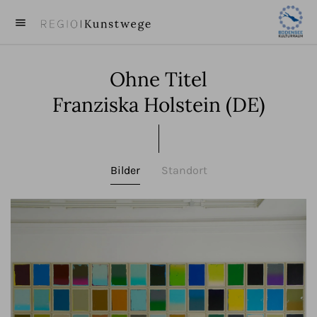
menu
close
Ohne Titel
KUNST
Franziska Holstein (DE)
KÜNSTLER
VIDEOS
Bilder
Standort
BEITRÄGE
ÜBER UNS