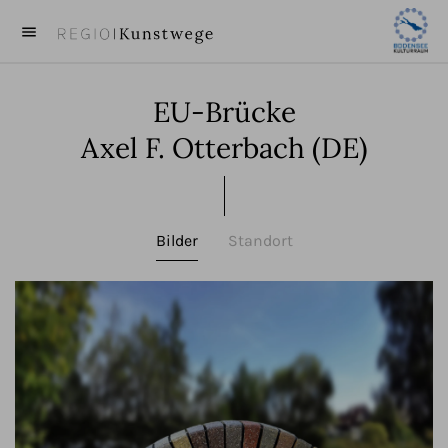
menu
close
EU-Brücke
KUNST
Axel F. Otterbach (DE)
KÜNSTLER
VIDEOS
Bilder
Standort
BEITRÄGE
ÜBER UNS