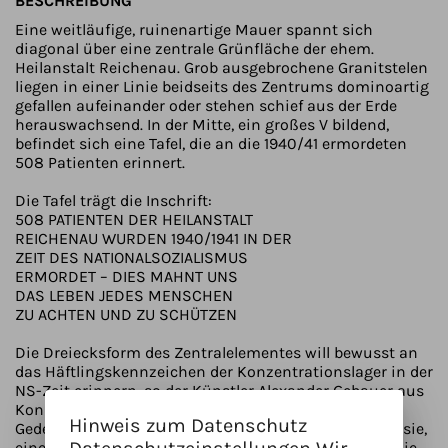
BESCHREIBUNG
Eine weitläufige, ruinenartige Mauer spannt sich
diagonal über eine zentrale Grünfläche der ehem.
Heilanstalt Reichenau. Grob ausgebrochene Granitstelen
liegen in einer Linie beidseits des Zentrums dominoartig
gefallen aufeinander oder stehen schief aus der Erde
herauswachsend. In der Mitte, ein großes V bildend,
befindet sich eine Tafel, die an die 1940/41 ermordeten
508 Patienten erinnert.
Die Tafel trägt die Inschrift:
508 PATIENTEN DER HEILANSTALT
REICHENAU WURDEN 1940/1941 IN DER
ZEIT DES NATIONALSOZIALISMUS
ERMORDET – DIES MAHNT UNS
DAS LEBEN JEDES MENSCHEN
ZU ACHTEN UND ZU SCHÜTZEN
Die Dreiecksform des Zentralelementes will bewusst an
das Häftlingskennzeichen der Konzentrationslager in der
NS-Zeit erinnern, so der Künstler Alexander Gebauer aus
Konstanz. Für den Künstler soll von der Mitte, dem
Hinweis zum Datenschutz
Gedenken an die unsäglichen Gräuel der NS-Euthanasie,
eine Druckwelle ausgehen, die sich beidseitig bis in die