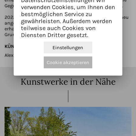
Datenschutzeinstellungen Wir
Gegenwart, dem aktuellen Straßenraum hineinreicht.
verwenden Cookies, um Ihnen den
bestmöglichen Service zu
2022 wurde dafür der äußere Bereich des Denkmals neu
gewährleisten. Außerdem werden
angeordnet, so dass diese ‚Zeitpfeile‘ bewusst als
teilweise auch Cookies von
erhabene Elemente - als ‚Stolpersteine‘ - über der
Diensten Dritter gesetzt.
Grundfläche erfahrbar werden. (gs)
KÜNSTLER/INNEN
Einstellungen
Alexander Gebauer
Cookie akzeptieren
Kunstwerke in der Nähe