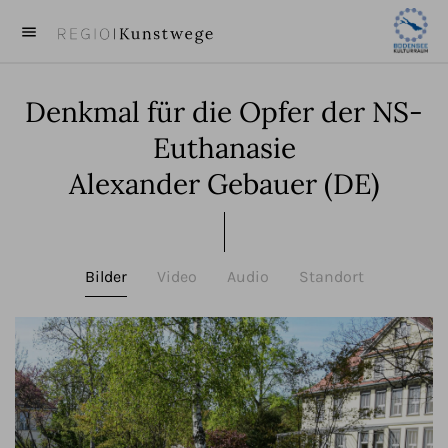
menu
close
Denkmal für die Opfer der NS-
KUNST
Euthanasie
KÜNSTLER
Alexander Gebauer (DE)
VIDEOS
BEITRÄGE
Bilder
Video
Audio
Standort
ÜBER UNS