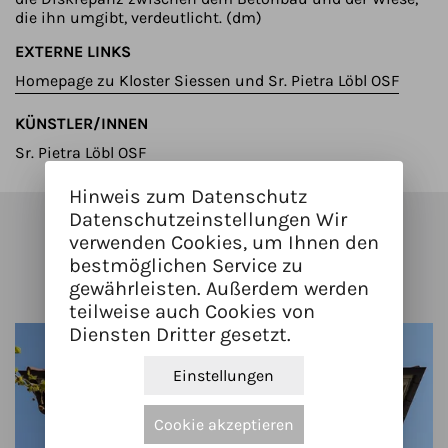
die ihn umgibt, verdeutlicht. (dm)
EXTERNE LINKS
Homepage zu Kloster Siessen und Sr. Pietra Löbl OSF
KÜNSTLER/INNEN
Sr. Pietra Löbl OSF
Hinweis zum Datenschutz
Datenschutzeinstellungen Wir
Kunstwerke in der Nähe
verwenden Cookies, um Ihnen den
bestmöglichen Service zu
gewährleisten. Außerdem werden
teilweise auch Cookies von
Diensten Dritter gesetzt.
Einstellungen
Cookie akzeptieren