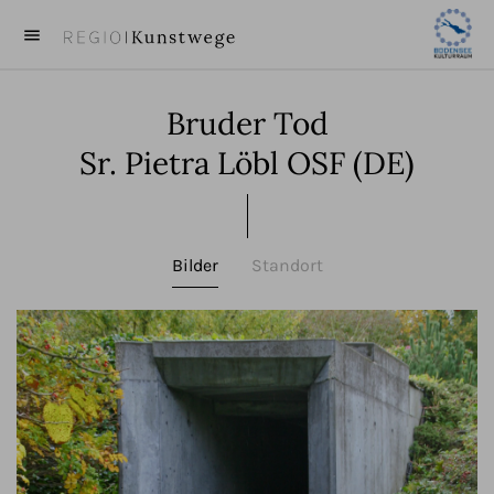
menu
close
Bruder Tod
KUNST
Sr. Pietra Löbl OSF (DE)
KÜNSTLER
VIDEOS
Bilder
Standort
BEITRÄGE
ÜBER UNS