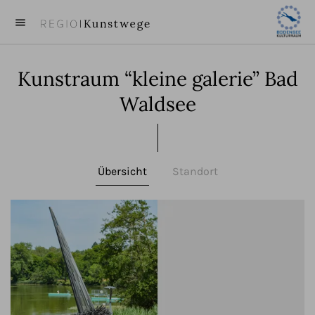
menu
close
Kunstraum “kleine galerie” Bad
KUNST
Waldsee
KÜNSTLER
VIDEOS
Übersicht
Standort
BEITRÄGE
ÜBER UNS