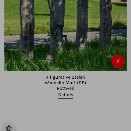
K
4 figurative Stelen
Wendelin Matt (DE)
Rottweil
Details
fingerprint