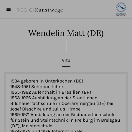
menu
close
Wendelin Matt
(DE)
KUNST
KÜNSTLER
Vita
VIDEOS
BEITRÄGE
1934 geboren in Unterkochen (DE)
1948-1951 Schreinerlehre
1955-1962 Aufenthalt in Brasilien (BR)
ÜBER UNS
1963-1966 Ausbildung an der Staatlichen
Bildhauerfachschule in Oberammergau (DE) bei
Josef Blaschke und Julius Himpel
1969-1971 Ausbildung an der Bildhauerfachschule
für Stein und Steintechnik in Freiburg im Breisgau
(DE), Meisterschule
1974-1975 und 1978 Internationale