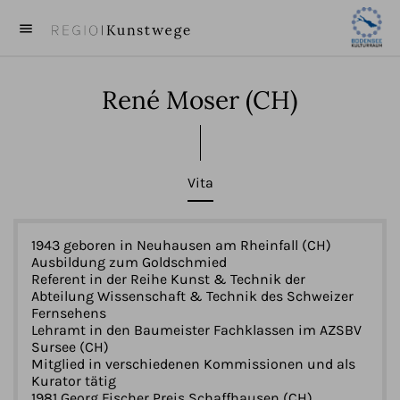
menu
close
René Moser
(CH)
KUNST
KÜNSTLER
Vita
VIDEOS
BEITRÄGE
1943 geboren in Neuhausen am Rheinfall (CH)
Ausbildung zum Goldschmied
Referent in der Reihe Kunst & Technik der
ÜBER UNS
Abteilung Wissenschaft & Technik des Schweizer
Fernsehens
Lehramt in den Baumeister Fachklassen im AZSBV
Sursee (CH)
Mitglied in verschiedenen Kommissionen und als
Kurator tätig
1981 Georg Fischer Preis Schaffhausen (CH)