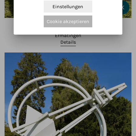
Einstellungen
K
Cookie akzeptieren
See-Schiff Fisch-Fischer
René Moser (CH)
Ermatingen
Details