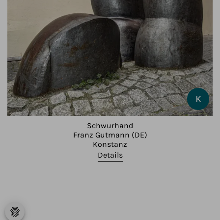
K
Schwurhand
Franz Gutmann (DE)
Konstanz
Details
fingerprint