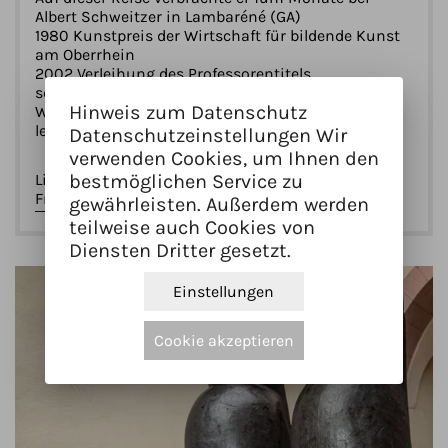
Albert Schweitzer in Lambaréné (GA)
1980 Kunstpreis der Wirtschaft für bildende Kunst
am Oberrhein
2002 Verleihung des Professorentitels
seit 2003 Mitglied im Künstlerbund Baden-
Hinweis zum Datenschutz
Württemberg e.V.
lebt und arbeitet in Münstertal-Stohren (DE)
Datenschutzeinstellungen Wir
verwenden Cookies, um Ihnen den
Links
bestmöglichen Service zu
Franz Gutmann auf Wikipedia
gewährleisten. Außerdem werden
teilweise auch Cookies von
Diensten Dritter gesetzt.
Einstellungen
Cookie akzeptieren