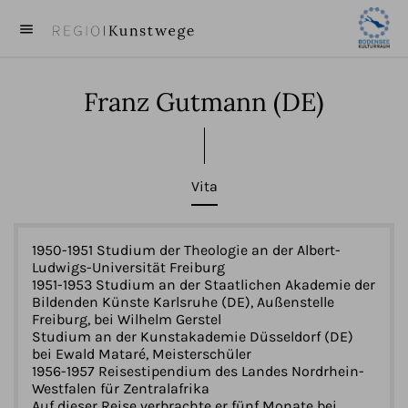
menu
close
Franz Gutmann
(DE)
KUNST
KÜNSTLER
Vita
VIDEOS
BEITRÄGE
1950-1951 Studium der Theologie an der Albert-
Ludwigs-Universität Freiburg
1951-1953 Studium an der Staatlichen Akademie der
ÜBER UNS
Bildenden Künste Karlsruhe (DE), Außenstelle
Freiburg, bei Wilhelm Gerstel
Studium an der Kunstakademie Düsseldorf (DE)
bei Ewald Mataré, Meisterschüler
1956-1957 Reisestipendium des Landes Nordrhein-
Westfalen für Zentralafrika
Auf dieser Reise verbrachte er fünf Monate bei