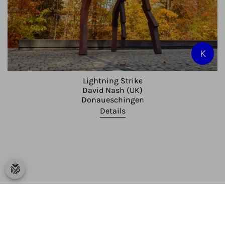
K
Lightning Strike
David Nash (UK)
Donaueschingen
Details
fingerprint
Gegenwartskunst im öffentlichen Raum
Bodensee
-
Schwarzwald
-
Rhein
-
Donau
-
Neckar
-