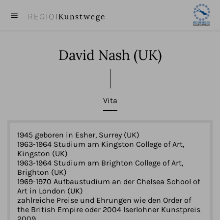
menu
close
David Nash
(UK)
KUNST
KÜNSTLER
Vita
VIDEOS
BEITRÄGE
1945 geboren in Esher, Surrey (UK)
1963-1964 Studium am Kingston College of Art,
Kingston (UK)
ÜBER UNS
1963-1964 Studium am Brighton College of Art,
Brighton (UK)
1969-1970 Aufbaustudium an der Chelsea School of
Art in London (UK)
zahlreiche Preise und Ehrungen wie den Order of
the British Empire oder 2004 Iserlohner Kunstpreis
2009